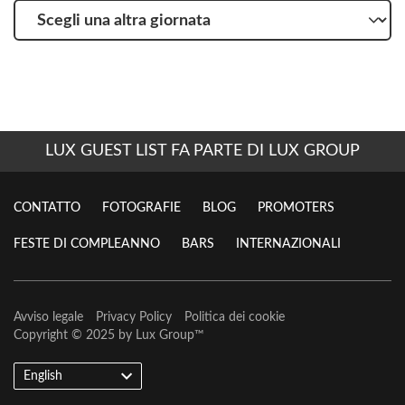
Scegli
una
altra
giornata
LUX GUEST LIST FA PARTE DI LUX GROUP
CONTATTO
FOTOGRAFIE
BLOG
PROMOTERS
FESTE DI COMPLEANNO
BARS
INTERNAZIONALI
Avviso legale
Privacy Policy
Politica dei cookie
Copyright © 2025 by
Lux Group
™
English