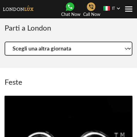
IT
Togg
Chat Now
Call Now
navi
Parti a London
Scegli
una
altra
giornata
Feste