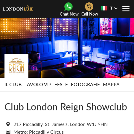
IT
Togg
Chat Now
Call Now
navi
IL CLUB
TAVOLO VIP
FESTE
FOTOGRAFIE
MAPPA
Club London Reign Showclub
217 Piccadilly, St. James's, London W1J 9HN
Metro: Piccadilly Circus