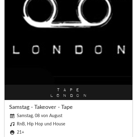
Samstag - Takeover - Tape
Samstag, 08 von August
RnB, Hip Hop und House
21+