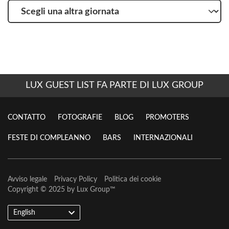
Scegli
una
altra
giornata
LUX GUEST LIST FA PARTE DI LUX GROUP
CONTATTO
FOTOGRAFIE
BLOG
PROMOTERS
FESTE DI COMPLEANNO
BARS
INTERNAZIONALI
Avviso legale
Privacy Policy
Politica dei cookie
Copyright © 2025 by
Lux Group
™
English