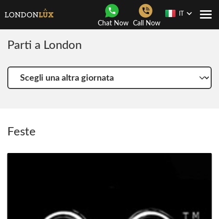
IT
Togg
Chat Now
Call Now
navi
Parti a London
Scegli
una
altra
giornata
Feste