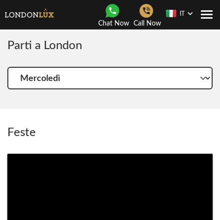
IT
Togg
Chat Now
Call Now
navi
Parti a London
Scegli
una
altra
giornata
Feste