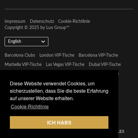
Impressum
Datenschutz
Cookie-Richtlinie
Copyright © 2025 by
Lux Group
™
English
Barcelona Clubs
London VIP-Tische
Barcelona VIP-Tische
Marbella VIP-Tische
Las Vegas VIP-Tische
Dubai VIP-Tische
Marbella VIP-Tische
Miami Vip Clubs
Mykonos VIP-Tische
Diese Website verwendet Cookies, um
Tulum VIP-Tische
sicherzustellen, dass Sie die beste Erfahrung
auf unserer Website erhalten.
Cookie-Richtlinie
ICH HABS