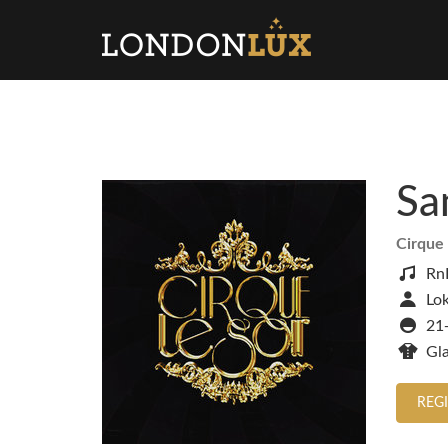
Sa
Cirque 
Rn
Lok
21
Gl
REG