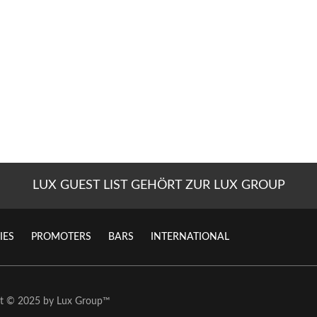
LUX GUEST LIST GEHÖRT ZUR LUX GROUP
IES
PROMOTERS
BARS
INTERNATIONAL
ht © 2025 by
Lux Group
™