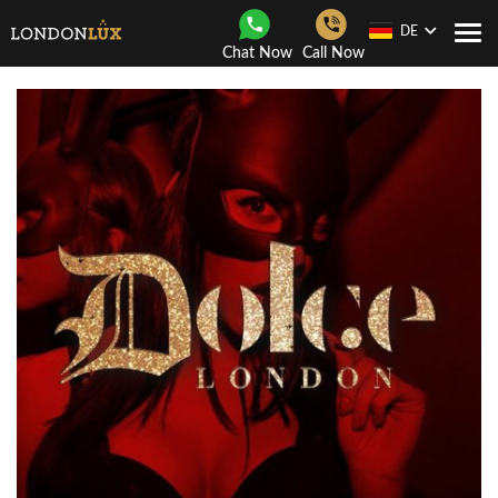
DE
Togg
Chat Now
Call Now
navi