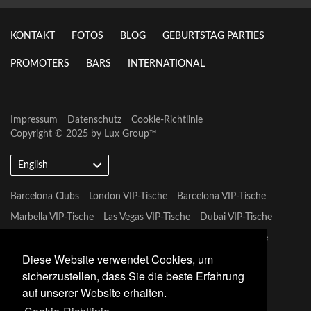
KONTAKT
FOTOS
BLOG
GEBURTSTAG PARTIES
PROMOTERS
BARS
INTERNATIONAL
Impressum
Datenschutz
Cookie-Richtlinie
Copyright © 2025 by
Lux Group
™
English
Barcelona Clubs
London VIP-Tische
Barcelona VIP-Tische
Marbella VIP-Tische
Las Vegas VIP-Tische
Dubai VIP-Tische
Marbella VIP-Tische
Miami Vip Clubs
Mykonos VIP-Tische
Diese Website verwendet Cookies, um
Tulum VIP-Tische
sicherzustellen, dass Sie die beste Erfahrung
auf unserer Website erhalten.