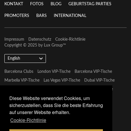
KONTAKT
FOTOS
BLOG
GEBURTSTAG PARTIES
PROMOTERS
BARS
INTERNATIONAL
Impressum
Datenschutz
Cookie-Richtlinie
Copyright © 2025 by
Lux Group
™
English
Barcelona Clubs
London VIP-Tische
Barcelona VIP-Tische
Marbella VIP-Tische
Las Vegas VIP-Tische
Dubai VIP-Tische
Marbella VIP-Tische
Miami Vip Clubs
Mykonos VIP-Tische
Diese Website verwendet Cookies, um
Tulum VIP-Tische
sicherzustellen, dass Sie die beste Erfahrung
auf unserer Website erhalten.
Cookie-Richtlinie