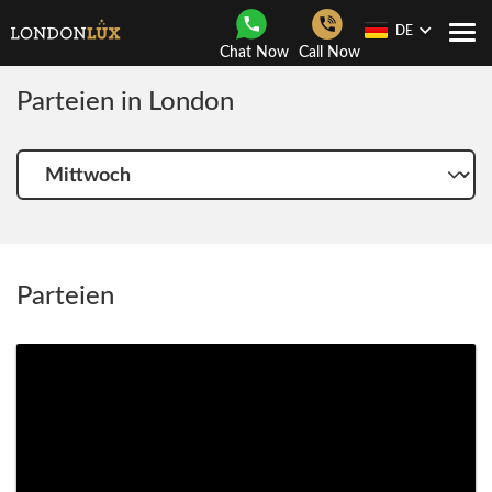
DE
Togg
Chat Now
Call Now
navi
Parteien in London
Wähle
einen
anderen
tag
Parteien