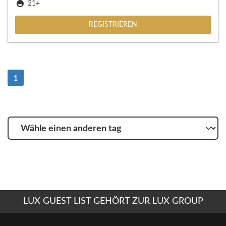
21+
REGISTRIEREN
(Strom)
1
Wähle
einen
anderen
tag
LUX GUEST LIST GEHÖRT ZUR LUX GROUP