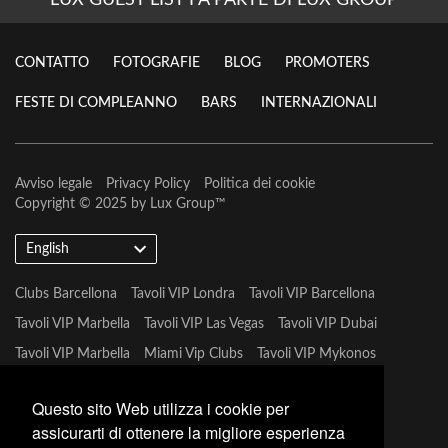
LUX GUEST LIST FA PARTE DI LUX GROUP
CONTATTO
FOTOGRAFIE
BLOG
PROMOTERS
FESTE DI COMPLEANNO
BARS
INTERNAZIONALI
Avviso legale
Privacy Policy
Politica dei cookie
Copyright © 2025 by
Lux Group
™
English
Clubs Barcellona
Tavoli VIP Londra
Tavoli VIP Barcellona
Tavoli VIP Marbella
Tavoli VIP Las Vegas
Tavoli VIP Dubai
Tavoli VIP Marbella
Miami Vip Clubs
Tavoli VIP Mykonos
Tavoli VIP Tulum
Questo sito Web utilizza i cookie per
assicurarti di ottenere la migliore esperienza