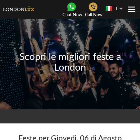
IT
Togg
Chat Now
Call Now
navi
Scopri le migliori feste a
London
Feste per Giovedi, 06 di Agosto