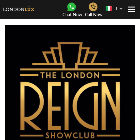
IT
Togg
Chat Now
Call Now
navi