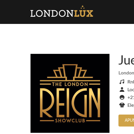
Ju
London
Rn
Loc
+2
Ele
APU