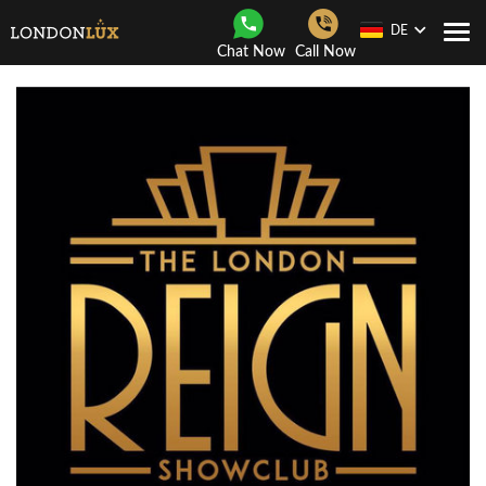
DE
Togg
Chat Now
Call Now
navi