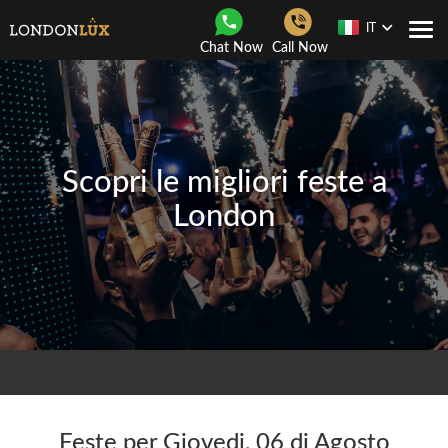
IT
Togg
Chat Now
Call Now
navi
Scopri le migliori feste a
London
Feste per Giovedi, 06 di Agosto