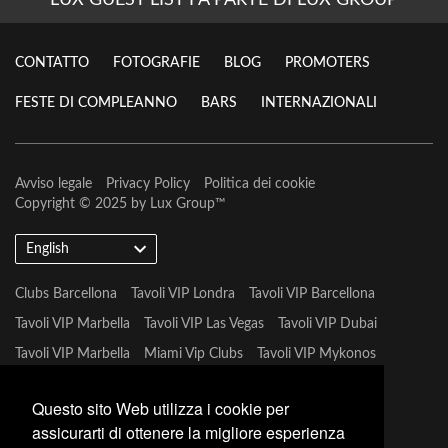
LUX GUEST LIST FA PARTE DI LUX GROUP
CONTATTO
FOTOGRAFIE
BLOG
PROMOTERS
FESTE DI COMPLEANNO
BARS
INTERNAZIONALI
Avviso legale
Privacy Policy
Politica dei cookie
Copyright © 2025 by
Lux Group
™
English
Clubs Barcellona
Tavoli VIP Londra
Tavoli VIP Barcellona
Tavoli VIP Marbella
Tavoli VIP Las Vegas
Tavoli VIP Dubai
Tavoli VIP Marbella
Miami Vip Clubs
Tavoli VIP Mykonos
Tavoli VIP Tulum
Questo sito Web utilizza i cookie per
assicurarti di ottenere la migliore esperienza