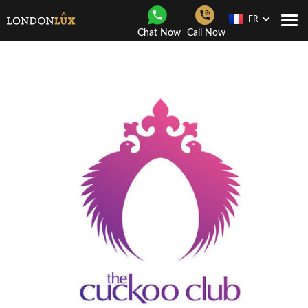
FR
Navi
Chat Now
Call Now
Togg