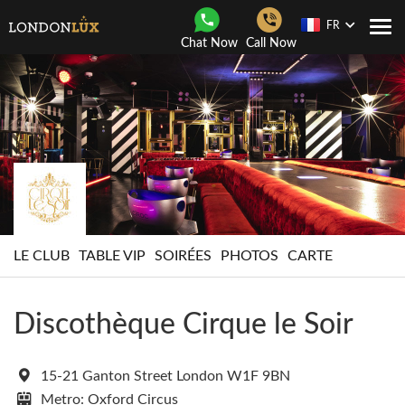
FR
Navi
Chat Now
Call Now
Togg
LE CLUB
TABLE VIP
SOIRÉES
PHOTOS
CARTE
Discothèque Cirque le Soir
15-21 Ganton Street London W1F 9BN
Metro: Oxford Circus