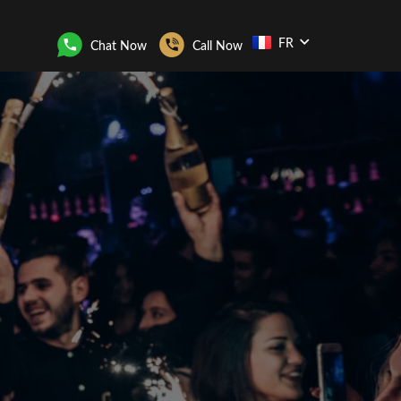
FR
Chat Now
Call Now