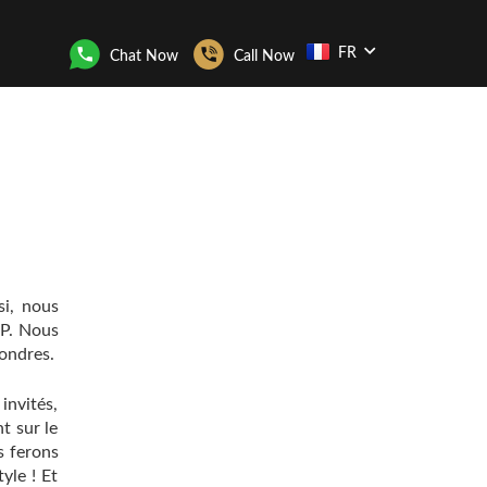
FR
Chat Now
Call Now
si, nous
IP. Nous
Londres.
invités,
t sur le
s ferons
yle ! Et