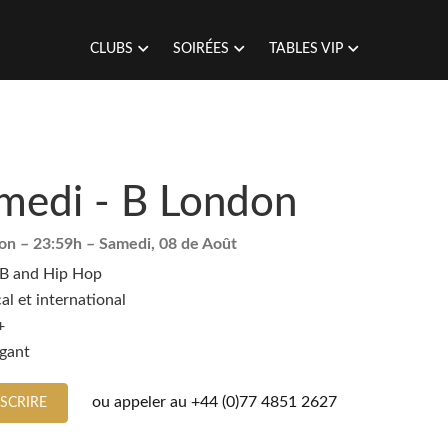
CLUBS
SOIRÉES
TABLES VIP
medi - B London
don
– 23:59h –
Samedi, 08 de Août
B and Hip Hop
al et international
+
égant
ou appeler au
+44 (0)77 4851 2627
NSCRIRE