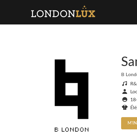
Sa
B Lon
R&
Loc
18
Él
M'I