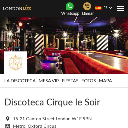
ES
Togg
Whatsapp
Llamar
navi
LA DISCOTECA
MESA VIP
FIESTAS
FOTOS
MAPA
Discoteca Cirque le Soir
15-21 Ganton Street London W1F 9BN
Metro: Oxford Circus