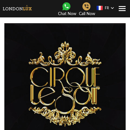
FR
Navi
Chat Now
Call Now
Togg