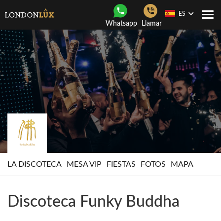
ES
Togg
Whatsapp
Llamar
navi
LA DISCOTECA
MESA VIP
FIESTAS
FOTOS
MAPA
Discoteca Funky Buddha