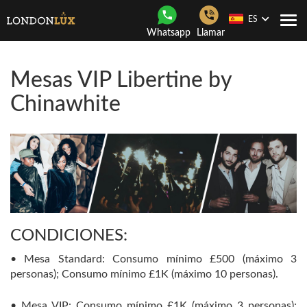
ES
Togg
Whatsapp
Llamar
navi
Mesas VIP Libertine by
Chinawhite
CONDICIONES:
• Mesa Standard: Consumo mínimo £500 (máximo 3
personas); Consumo mínimo £1K (máximo 10 personas).
• Mesa VIP: Consumo mínimo £1K (máximo 3 personas);