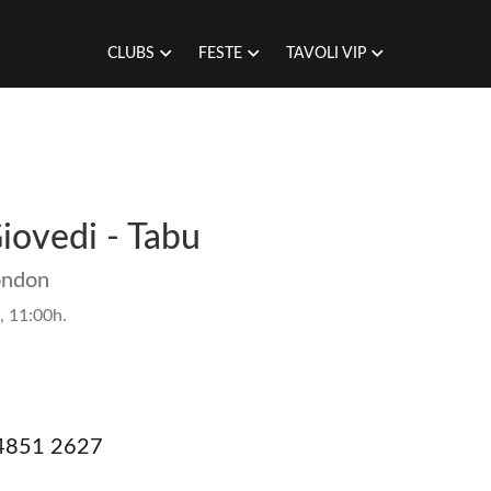
CLUBS
FESTE
TAVOLI VIP
Giovedi - Tabu
ondon
, 11:00h.
 4851 2627