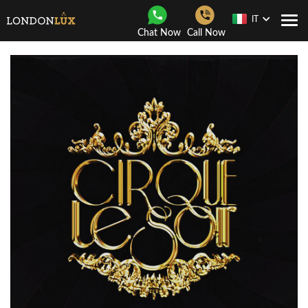
IT
Togg
Chat Now
Call Now
navi