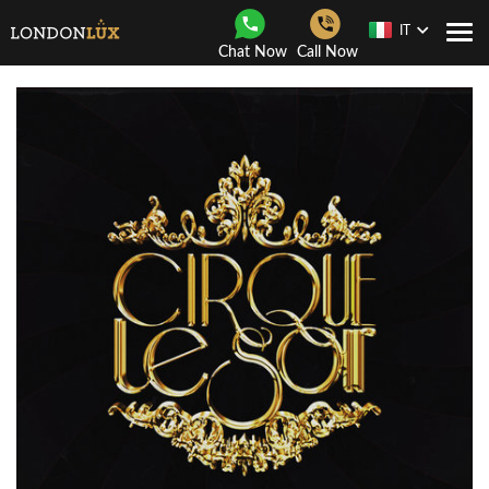
IT
Togg
Chat Now
Call Now
navi