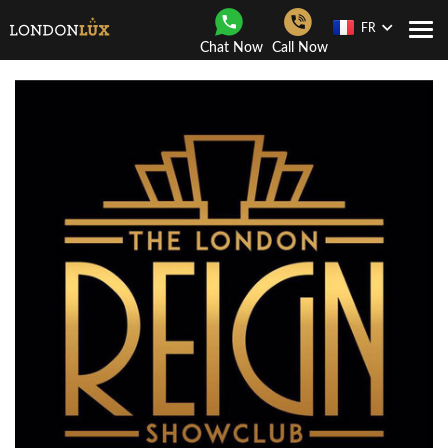
FR
Navi
Chat Now
Call Now
Togg