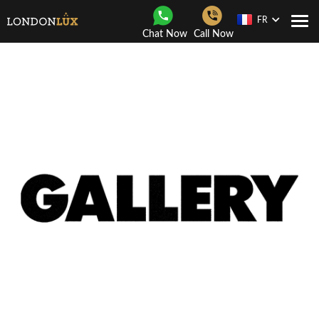
FR
Navi
Chat Now
Call Now
Togg