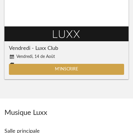
Vendredi - Luxx Club
Vendredi, 14 de Août
M'INSCRIRE
Musique Luxx
Salle principale