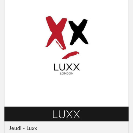
Jeudi - Luxx