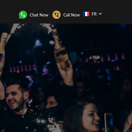
FR
Chat Now
Call Now