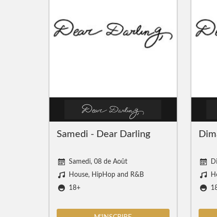
Samedi - Dear Darling
Dima
Samedi, 08 de Août
D
House, HipHop and R&B
H
18+
1