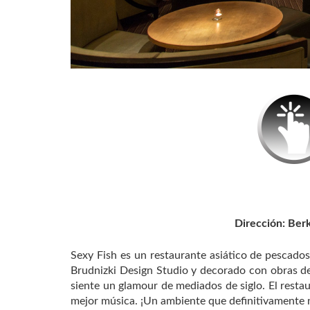
Dirección: Ber
Sexy Fish es un restaurante asiático de pescado
Brudnizki Design Studio y decorado con obras de
siente un glamour de mediados de siglo. El resta
mejor música. ¡Un ambiente que definitivamente 