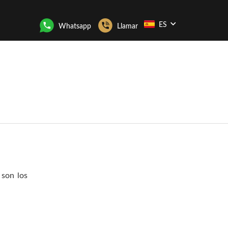
ES
Whatsapp
Llamar
 son los