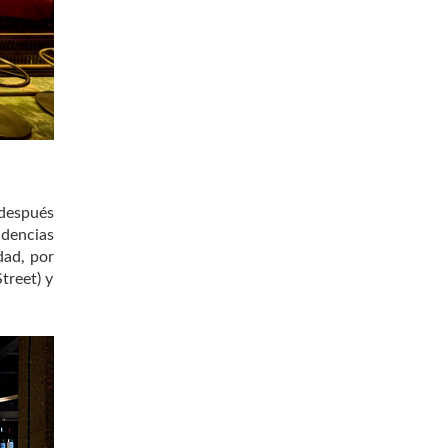
 después
ndencias
dad, por
treet) y