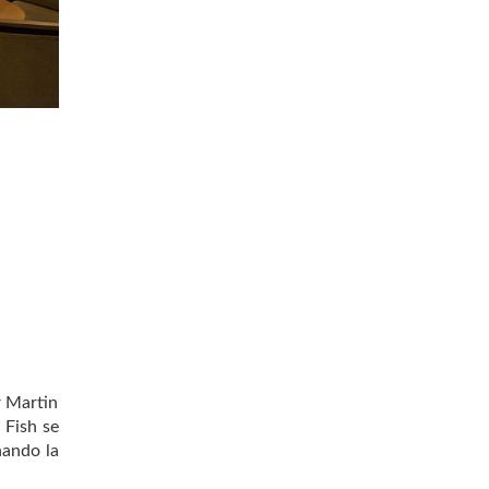
r Martin
 Fish se
hando la