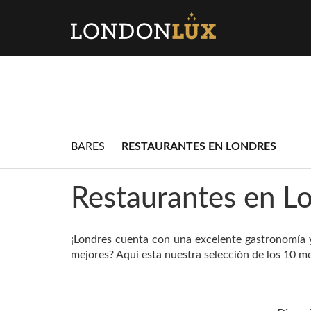
BARES
RESTAURANTES EN LONDRES
Restaurantes en L
¡Londres cuenta con una excelente gastronomía y
mejores? Aquí esta nuestra selección de los 10 m