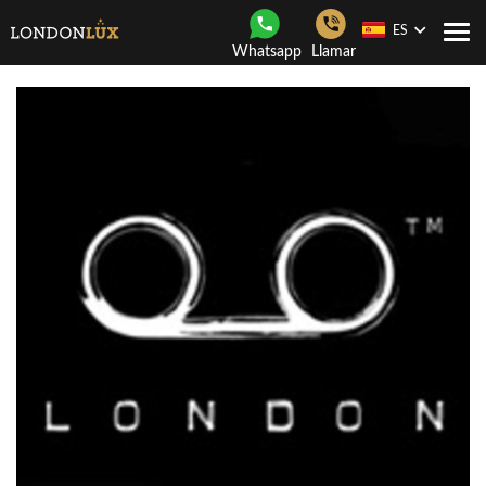
ES
Togg
Whatsapp
Llamar
navi