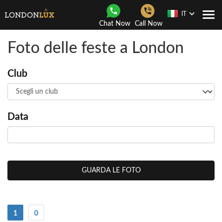
IT
Togg
Chat Now
Call Now
navi
Foto delle feste a London
Club
Data
GUARDA LE FOTO
(Attuale)
1
0