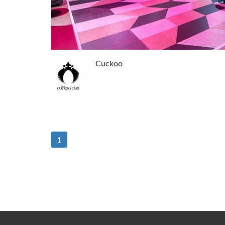
Cuckoo
(Attuale)
1