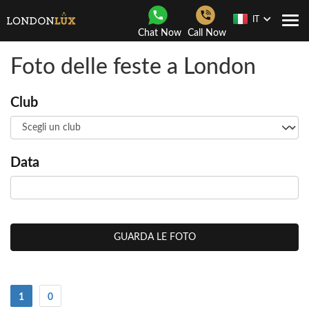
IT
Togg
Chat Now
Call Now
navi
Foto delle feste a London
Club
Data
GUARDA LE FOTO
(Attuale)
1
0