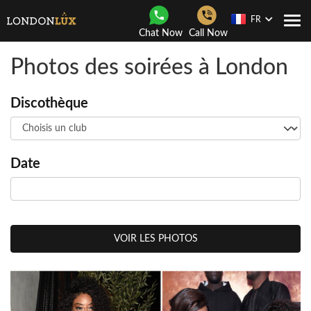
FR
Navi
Chat Now
Call Now
Togg
Photos des soirées à London
Discothèque
Date
VOIR LES PHOTOS