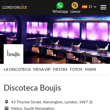
ES
Togg
Whatsapp
Llamar
navi
LA DISCOTECA
MESA VIP
FIESTAS
FOTOS
MAPA
Discoteca Boujis
43 Thurloe Street, Kensington, London, SW7 2L
Metro: South Kensington