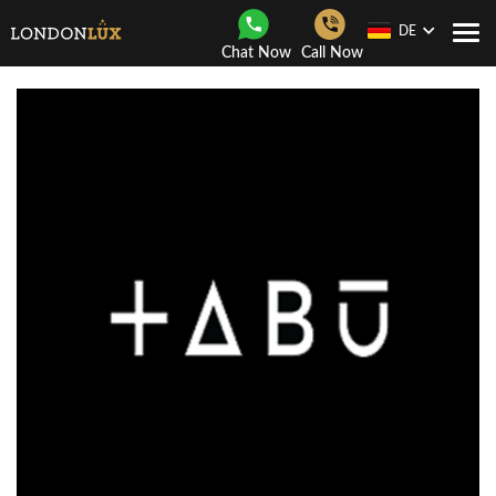
DE
Togg
Chat Now
Call Now
navi