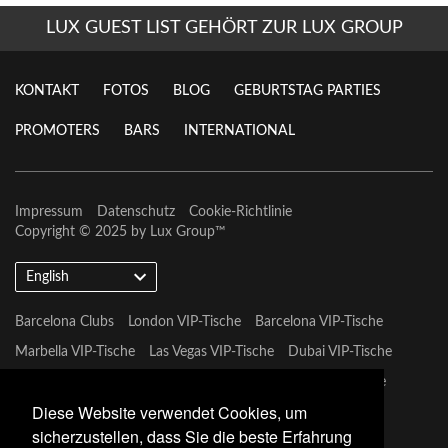
LUX GUEST LIST GEHÖRT ZUR LUX GROUP
KONTAKT
FOTOS
BLOG
GEBURTSTAG PARTIES
PROMOTERS
BARS
INTERNATIONAL
Impressum
Datenschutz
Cookie-Richtlinie
Copyright © 2025 by
Lux Group
™
English
Barcelona Clubs
London VIP-Tische
Barcelona VIP-Tische
Marbella VIP-Tische
Las Vegas VIP-Tische
Dubai VIP-Tische
Marbella VIP-Tische
Miami Vip Clubs
Mykonos VIP-Tische
Diese Website verwendet Cookies, um
Tulum VIP-Tische
sicherzustellen, dass Sie die beste Erfahrung