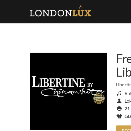
Fr
Li
Libert
Rn
Lok
21
Gl