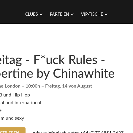
CLUBS
PARTEIEN
VIP-TISCHE
eitag - F*uck Rules -
bertine by Chinawhite
ine London
– 10:00h –
Freitag, 14 von August
B und Hip Hop
al und international
+
am und sexy