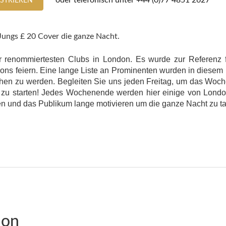
oder telefonisch unter
+44 (0)77 4851 2627
ISTRIEREN
Jungs £ 20 Cover die ganze Nacht.
der renommiertesten Clubs in London. Es wurde zur Referenz 
ions feiern. Eine lange Liste an Prominenten wurden in diesem
gesehen zu werden. Begleiten Sie uns jeden Freitag, um das Wo
zu starten! Jedes Wochenende werden hier einige von Londo
n und das Publikum lange motivieren um die ganze Nacht zu t
don