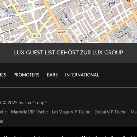
LUX GUEST LIST GEHÖRT ZUR LUX GROUP
IES
PROMOTERS
BARS
INTERNATIONAL
ht © 2025 by
Lux Group
™
sche
Marbella VIP-Tische
Las Vegas VIP-Tische
Dubai VIP-Tische
Mar
he