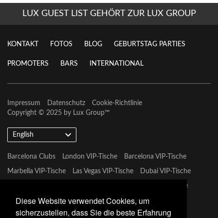
LUX GUEST LIST GEHÖRT ZUR LUX GROUP
KONTAKT
FOTOS
BLOG
GEBURTSTAG PARTIES
PROMOTERS
BARS
INTERNATIONAL
Impressum
Datenschutz
Cookie-Richtlinie
Copyright © 2025 by
Lux Group
™
English
Barcelona Clubs
London VIP-Tische
Barcelona VIP-Tische
Marbella VIP-Tische
Las Vegas VIP-Tische
Dubai VIP-Tische
Marbella VIP-Tische
Miami Vip Clubs
Mykonos VIP-Tische
Diese Website verwendet Cookies, um
Tulum VIP-Tische
sicherzustellen, dass Sie die beste Erfahrung