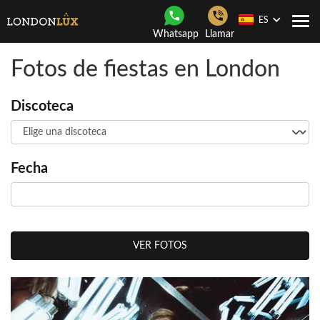
ES
Togg
Whatsapp
Llamar
navi
Fotos de fiestas en London
Discoteca
Fecha
VER FOTOS