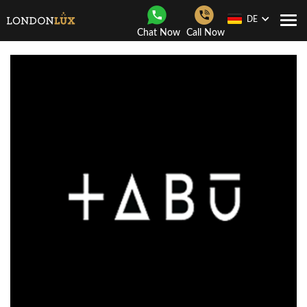
DE
Togg
Chat Now
Call Now
navi