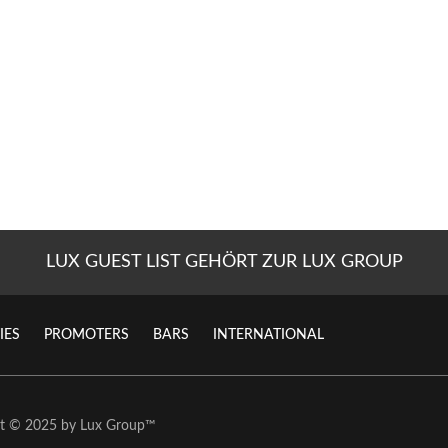
LUX GUEST LIST GEHÖRT ZUR LUX GROUP
IES
PROMOTERS
BARS
INTERNATIONAL
ht © 2025 by
Lux Group
™