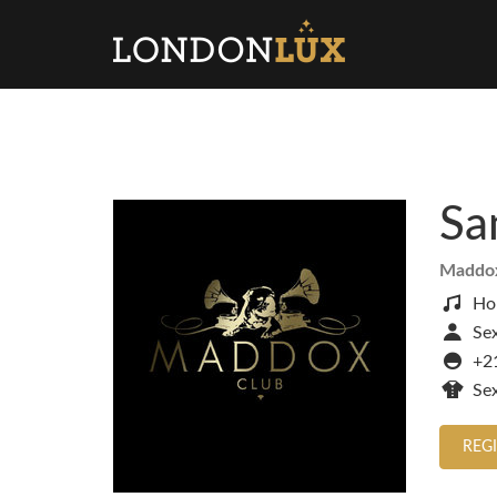
Sa
Maddo
Ho
Sex
+2
Se
REG