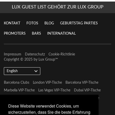
LUX GUEST LIST GEHÖRT ZUR LUX GROUP
KONTAKT
FOTOS
BLOG
GEBURTSTAG PARTIES
PROMOTERS
BARS
INTERNATIONAL
Impressum
Datenschutz
Cookie-Richtlinie
Copyright © 2025 by
Lux Group
™
English
Barcelona Clubs
London VIP-Tische
Barcelona VIP-Tische
Marbella VIP-Tische
Las Vegas VIP-Tische
Dubai VIP-Tische
Marbella VIP-Tische
Miami Vip Clubs
Mykonos VIP-Tische
Diese Website verwendet Cookies, um
Tulum VIP-Tische
sicherzustellen, dass Sie die beste Erfahrung