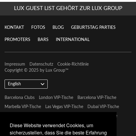
LUX GUEST LIST GEHÖRT ZUR LUX GROUP
KONTAKT
FOTOS
BLOG
GEBURTSTAG PARTIES
PROMOTERS
BARS
INTERNATIONAL
Impressum
Datenschutz
Cookie-Richtlinie
Copyright © 2025 by
Lux Group
™
English
Barcelona Clubs
London VIP-Tische
Barcelona VIP-Tische
Marbella VIP-Tische
Las Vegas VIP-Tische
Dubai VIP-Tische
Marbella VIP-Tische
Miami Vip Clubs
Mykonos VIP-Tische
Diese Website verwendet Cookies, um
Tulum VIP-Tische
sicherzustellen, dass Sie die beste Erfahrung