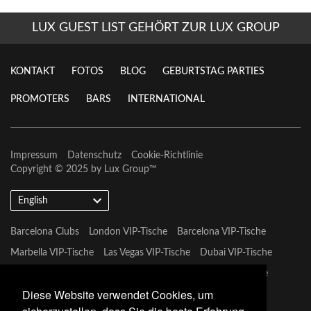
LUX GUEST LIST GEHÖRT ZUR LUX GROUP
KONTAKT
FOTOS
BLOG
GEBURTSTAG PARTIES
PROMOTERS
BARS
INTERNATIONAL
Impressum
Datenschutz
Cookie-Richtlinie
Copyright © 2025 by
Lux Group
™
English
Barcelona Clubs
London VIP-Tische
Barcelona VIP-Tische
Marbella VIP-Tische
Las Vegas VIP-Tische
Dubai VIP-Tische
Marbella VIP-Tische
Miami Vip Clubs
Mykonos VIP-Tische
Diese Website verwendet Cookies, um
Tulum VIP-Tische