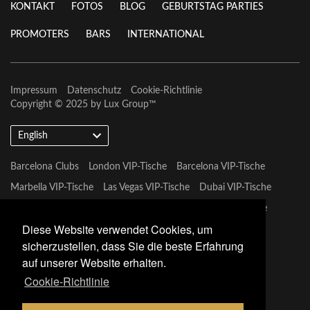
KONTAKT
FOTOS
BLOG
GEBURTSTAG PARTIES
PROMOTERS
BARS
INTERNATIONAL
Impressum
Datenschutz
Cookie-Richtlinie
Copyright © 2025 by
Lux Group
™
English
Barcelona Clubs
London VIP-Tische
Barcelona VIP-Tische
Marbella VIP-Tische
Las Vegas VIP-Tische
Dubai VIP-Tische
Marbella VIP-Tische
Miami Vip Clubs
Mykonos VIP-Tische
Diese Website verwendet Cookies, um
Tulum VIP-Tische
sicherzustellen, dass Sie die beste Erfahrung
auf unserer Website erhalten.
Cookie-Richtlinie